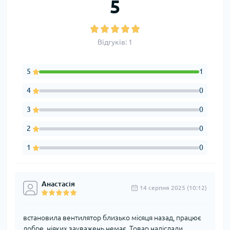
5
Відгуків: 1
5
1
4
0
3
0
2
0
1
0
Анастасія
14 серпня 2025 (10:12)
встановила вентилятор близько місяця назад, працює
добре, ніяких зауважень немає. Товар надіслали