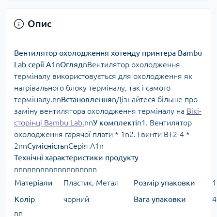
Опис
Вентилятор охолодження хотенду принтера Bambu
Lab серії A1
n
Огляд
nВентилятор охолодження
терміналу використовується для охолодження як
нагрівального блоку терміналу, так і самого
терміналу.nn
Встановлення
nДізнайтеся більше про
заміну вентилятора охолодження терміналу на
Вікі-
сторінці Bambu Lab.
nn
У комплекті
n1. Вентилятор
охолодження гарячої плати * 1n2. Гвинти BT2-4 *
2nn
Сумісність
nСерія A1n
Технічні характеристики продукту
nnnnnnnnnnnnnnnnnnn
Матеріали
Пластик, Метал
Розмір упаковки
1
Колір
чорний
Вага упаковки
4
nn