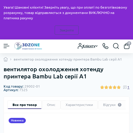
Увага! Шановні клієнти! Зверніть увагу, що при оплаті по безготівковому
розрахунку, товар відправляється з документами ВИКЛЮЧНО на
платника рахунку
Закрити
0
Клієнту
вентилятор охолодження хотенду принтера Bambu Lab серії A1
вентилятор охолодження хотенду
принтера Bambu Lab серії A1
Код товару:
29002-01
1
Артикул:
7525
Все про товар
Опис
Характеристики
Відгуки
1
Новинка