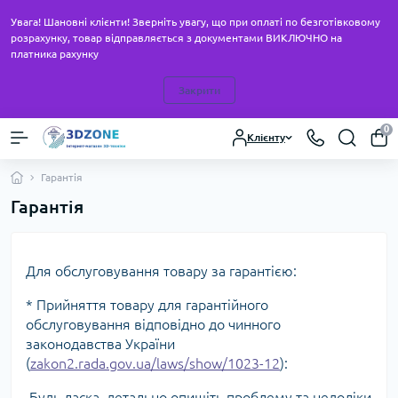
Увага! Шановні клієнти! Зверніть увагу, що при оплаті по безготівковому
розрахунку, товар відправляється з документами ВИКЛЮЧНО на
платника рахунку
Закрити
0
Клієнту
Гарантія
Гарантія
Для обслуговування товару за гарантією:
* Прийняття товару для гарантійного
обслуговування відповідно до чинного
законодавства України
(
zakon2.rada.gov.ua/laws/show/1023-12
):
Будь ласка, детально опишіть проблему та недоліки