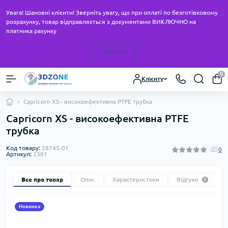
Увага! Шановні клієнти! Зверніть увагу, що при оплаті по безготівковому
розрахунку, товар відправляється з документами ВИКЛЮЧНО на
платника рахунку
Закрити
0
Клієнту
Capricorn XS - високоефективна PTFE трубка
Capricorn XS - високоефективна PTFE
трубка
Код товару:
28745-01
0
Артикул:
2301
Все про товар
Опис
Характеристики
Відгуки
0
Новинка