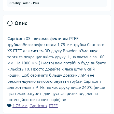
Creality Ender 5 Plus
Опис
Capricorn XS - високоефективна PTFE
трубка
nВисокоефективна 1,75-мм трубка Capricorn
XS PTFE для систем 3D-друку Bowden.nЗменшує
тертя та покращує якість друку. Ціна вказана за 100
мм. На 1000 мм (1 метр) вам потрібно буде вибрати
кількість 10. Просто додайте кілька штук у свій
кошик, щоб отримати більшу довжину.nМи не
рекомендуємо використовувати трубки Capricorn
для хотендів з PTFE під час друку вище 240°C (вище
цієї температури підвищується ризик виділення
потенційно токсичних парів).nn
1.75 мм
,
Capricorn
,
PTFE