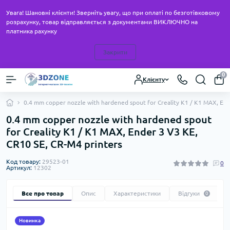
Увага! Шановні клієнти! Зверніть увагу, що при оплаті по безготівковому
розрахунку, товар відправляється з документами ВИКЛЮЧНО на
платника рахунку
Закрити
0
Клієнту
0.4 mm copper nozzle with hardened spout for Creality K1 / K1 MAX, End
0.4 mm copper nozzle with hardened spout
for Creality K1 / K1 MAX, Ender 3 V3 KE,
CR10 SE, CR-M4 printers
Код товару:
29523-01
0
Артикул:
12302
Все про товар
Опис
Характеристики
Відгуки
0
Новинка