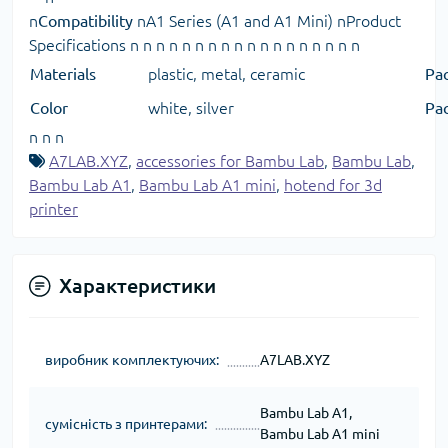
n
Compatibility
nA1 Series (A1 and A1 Mini) nProduct
Specifications n n n n n n n n n n n n n n n n n n
Materials
plastic, metal, ceramic
Pa
Color
white, silver
Pa
n n n
A7LAB.XYZ
,
accessories for Bambu Lab
,
Bambu Lab
,
Bambu Lab A1
,
Bambu Lab A1 mini
,
hotend for 3d
printer
Характеристики
виробник комплектуючих:
A7LAB.XYZ
Bambu Lab A1,
сумісність з принтерами:
Bambu Lab A1 mini