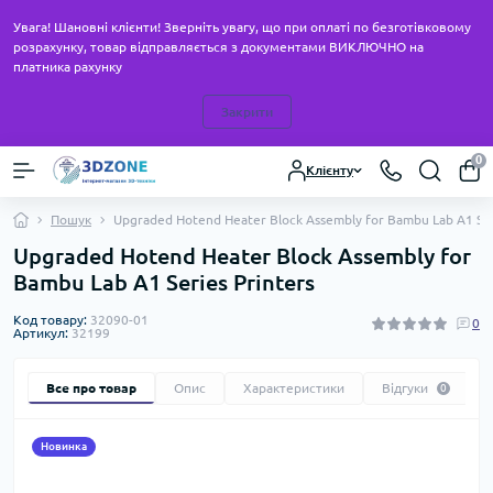
Увага! Шановні клієнти! Зверніть увагу, що при оплаті по безготівковому
розрахунку, товар відправляється з документами ВИКЛЮЧНО на
платника рахунку
Закрити
0
Клієнту
Пошук
Upgraded Hotend Heater Block Assembly for Bambu Lab A1 Ser
Upgraded Hotend Heater Block Assembly for
Bambu Lab A1 Series Printers
Код товару:
32090-01
0
Артикул:
32199
Все про товар
Опис
Характеристики
Відгуки
0
Новинка