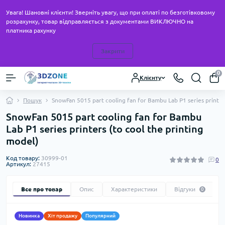
Увага! Шановні клієнти! Зверніть увагу, що при оплаті по безготівковому
розрахунку, товар відправляється з документами ВИКЛЮЧНО на
платника рахунку
Закрити
0
Клієнту
Пошук
SnowFan 5015 part cooling fan for Bambu Lab P1 series printers
SnowFan 5015 part cooling fan for Bambu
Lab P1 series printers (to cool the printing
model)
Код товару:
30999-01
0
Артикул:
27415
Все про товар
Опис
Характеристики
Відгуки
0
Новинка
Хіт продажу
Популярний