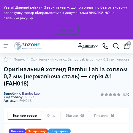
Увага! Шановні клієнти! Зверніть увагу, що при оплаті по безготівковому
розрахунку, товар відправляється з документами ВИКЛЮЧНО на
платника рахунку
Закрити
0
Клієнту
Пошук
Оригінальний хотенд Bambu Lab із соплом 0,2 мм (нержавію
Оригінальний хотенд Bambu Lab із соплом
0,2 мм (нержавіюча сталь) — серія A1
(FAH018)
Виробник:
Bambu Lab
0
Код товару:
28621
Артикул:
FAH018
Все про товар
Опис
Відгуки
Питання
0
0
Новинка
Хіт продажу
Популярний