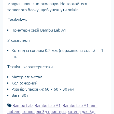
модуль повністю охолонув. Не торкайтеся
теплового блоку, щоб уникнути опіків.
Сумісність
Принтери серії Bambu Lab A1
У комплекті
Хотенд із соплом 0.2 мм (нержавіюча сталь) — 1
шт.
Технічні характеристики
Матеріал: метал
Колір: чорний
Розмір упаковки: 60 × 60 × 30 мм
Вага: 30 г
Bambu Lab
,
Bambu Lab A1
,
Bambu Lab A1 mini
,
hotend
,
сопло для 3д-принтера
,
хотенд для 3д-