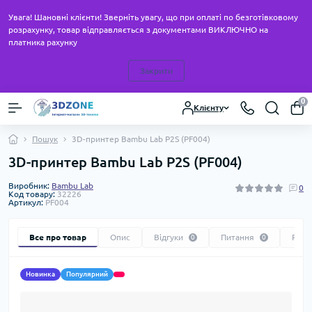
Увага! Шановні клієнти! Зверніть увагу, що при оплаті по безготівковому
розрахунку, товар відправляється з документами ВИКЛЮЧНО на
платника рахунку
Закрити
0
Клієнту
Пошук
3D-принтер Bambu Lab P2S (PF004)
3D-принтер Bambu Lab P2S (PF004)
Виробник:
Bambu Lab
0
Код товару:
32226
Артикул:
PF004
Все про товар
Опис
Відгуки
Питання
Реко
0
0
Новинка
Популярний