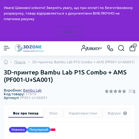
Увага! Шановні клієнти! Зверніть увагу, що при оплаті по безготівковому
розрахунку, товар відправляється з документами ВИКЛЮЧНО на
платника рахунку
Закрити
0
Клієнту
Пошук
3D-принтер Bambu Lab P1S Combo + AMS (PF001-U+SA001)
3D-принтер Bambu Lab P1S Combo + AMS
(PF001-U+SA001)
Виробник:
Bambu Lab
0
Код товару:
17619
Артикул:
PF001-U+SA001
Все про товар
Опис
Характеристики
Відгуки
0
Новинка
Популярний