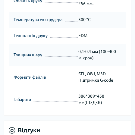
Область друку
256 мм.
Температура екструдера
300 °C
Технологія друку
FDM
0,1-0,4 мм (100-400
Товщина шару
мікрон)
STL, OBJ, М3D.
Формати файлів
Підтримка G-code
386*389*458
Габарити
мм(Ш×Д×В)
Відгуки