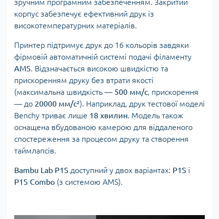
зручним програмним забезпеченням. Закритий
корпус забезпечує ефективний друк із
високотемпературних матеріалів.
Принтер підтримує друк до 16 кольорів завдяки
фірмовій автоматичній системі подачі філаменту
AMS
. Відзначається високою швидкістю та
прискоренням друку без втрати якості
(максимальна швидкість —
500 мм/с
, прискорення
— до
20000 мм/с²
). Наприклад, друк тестової моделі
Benchy триває лише
18 хвилин
. Модель також
оснащена вбудованою камерою для віддаленого
спостереження за процесом друку та створення
таймлапсів.
Bambu Lab P1S
доступний у двох варіантах:
P1S
і
P1S Combo
(з системою AMS).