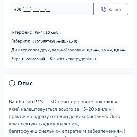
Купити
Інтерфейс:
Wi-FI, SD cart
Габарити:
386*389*458 мм(Ш×Д×В)
Діаметр сопла друкувальної головки:
0,2 мм, 0,6 мм, 0,8 мм
Екран:
Кількість екструдерів:
сенсорний
1
Опис
Bambu Lab P1S
— 3D-принтер нового покоління,
який налаштовується всього за 15–20 хвилин і
практично одразу готовий до використання. Його
комплектують удосконаленим,
багатофункціональним апаратним забезпеченням і